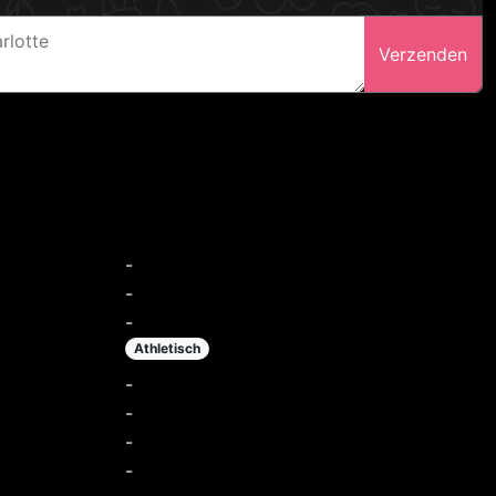
Verzenden
-
-
-
Athletisch
-
-
-
-