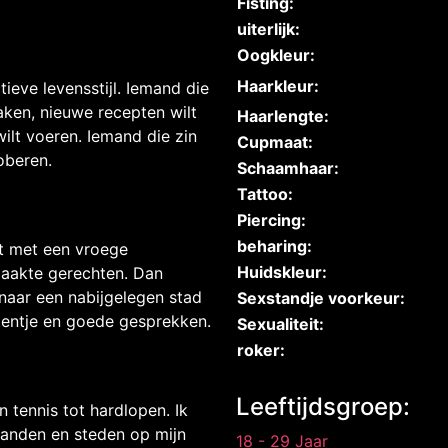
Fisting:
uiterlijk:
Oogkleur:
Haarkleur:
ieve levensstijl. Iemand die
aken, nieuwe recepten wilt
Haarlengte:
ilt voeren. Iemand die zin
Cupmaat:
oberen.
Schaamhaar:
Tattoo:
Piercing:
beharing:
nt met een vroege
Huidskleur:
maakte gerechten. Dan
naar een nabijgelegen stad
Sexstandje voorkeur:
tentje en goede gesprekken.
Sexualiteit:
roker:
Leeftijdsgroep:
n tennis tot hardlopen. Ik
 landen en steden op mijn
18 - 29 Jaar