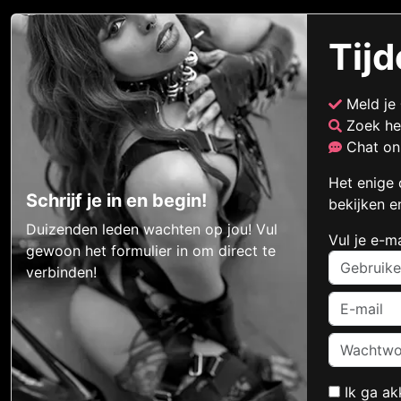
Tijd
Meld je
Zoek he
Chat onl
Het enige 
Schrijf je in en begin!
bekijken e
Duizenden leden wachten op jou! Vul
Vul je e-m
gewoon het formulier in om direct te
verbinden!
Ik ga a