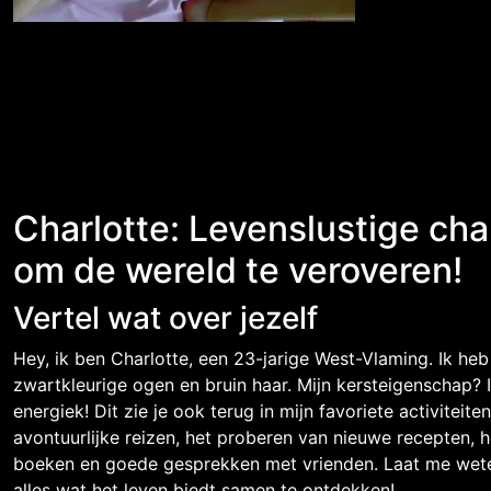
Charlotte: Levenslustige cha
om de wereld te veroveren!
Vertel wat over jezelf
Hey, ik ben Charlotte, een 23-jarige West-Vlaming. Ik heb 
zwartkleurige ogen en bruin haar. Mijn kersteigenschap? I
energiek! Dit zie je ook terug in mijn favoriete activiteite
avontuurlijke reizen, het proberen van nieuwe recepten, h
boeken en goede gesprekken met vrienden. Laat me weten
alles wat het leven biedt samen te ontdekken!